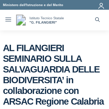
Vai ai contenuti
Vai al menu di navigazione
Vai al footer
Ministero dell'Istruzione e del Merito
Istituto Tecnico Statale
"G. FILANGIERI"
AL FILANGIERI
SEMINARIO SULLA
SALVAGUARDIA DELLE
BIODIVERSITA’ in
collaborazione con
ARSAC Regione Calabria