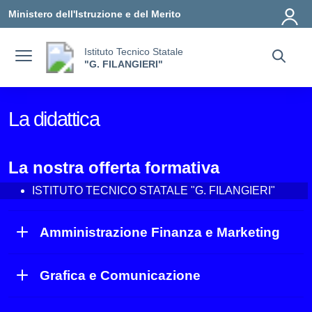
Vai ai contenuti
Vai al menu di navigazione
Vai al footer
Ministero dell'Istruzione e del Merito
Istituto Tecnico Statale
"G. FILANGIERI"
La didattica
La nostra offerta formativa
ISTITUTO TECNICO STATALE "G. FILANGIERI"
Amministrazione Finanza e Marketing
Grafica e Comunicazione