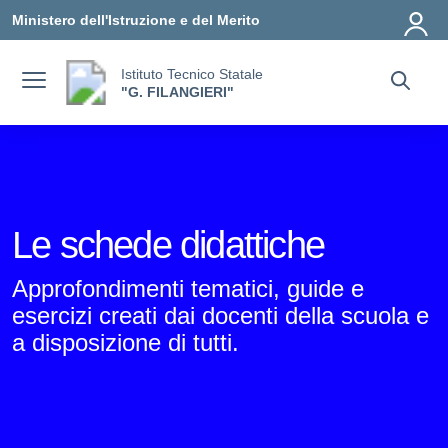
Vai ai contenuti
Vai al menu di navigazione
Vai al footer
Ministero dell'Istruzione e del Merito
Istituto Tecnico Statale
"G. FILANGIERI"
Le schede didattiche
Approfondimenti tematici, guide e
esercizi creati dai docenti della scuola e
a disposizione di tutti.