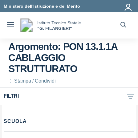
Vai ai contenuti
Vai al menu di navigazione
Vai al footer
Ministero dell'Istruzione e del Merito
Istituto Tecnico Statale
"G. FILANGIERI"
Argomento: PON 13.1.1A
CABLAGGIO
STRUTTURATO
Stampa / Condividi
FILTRI
SCUOLA