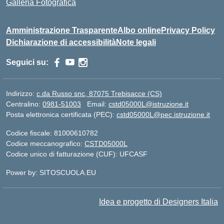
Galleria Fotografica
Amministrazione Trasparente
Albo online
Privacy Policy
Dichiarazione di accessibilità
Note legali
Seguici su:
Indirizzo:
c.da Russo snc, 87075 Trebisacce (CS)
Centralino:
0981-51003
Email:
cstd05000L@istruzione.it
Posta elettronica certificata (PEC):
cstd05000L@pec.istruzione.it
Codice fiscale: 81000610782
Codice meccanografico:
CSTD05000L
Codice unico di fatturazione (CUF): UFCASF
Power by: SITOSCUOLA.EU
Idea e progetto di Designers Italia