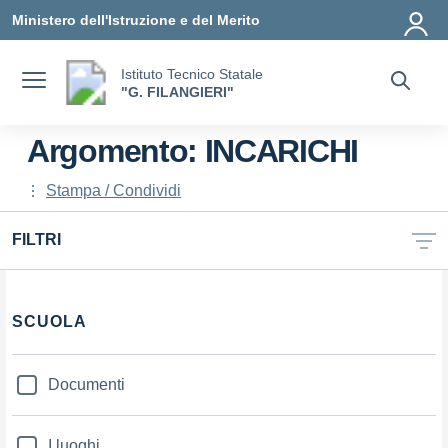
Vai ai contenuti
Vai al menu di navigazione
Vai al footer
Ministero dell'Istruzione e del Merito
Istituto Tecnico Statale
"G. FILANGIERI"
Argomento: INCARICHI
Stampa / Condividi
FILTRI
SCUOLA
Documenti
I luoghi