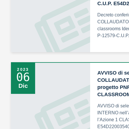
C.U.P. E54
Decreto conferi
COLLAUDATORE
classrooms Ide
P-12579-C.U.
2023
AVVISO di se
06
COLLAUDATO
Dic
progetto PNR
CLASSROOM 
AVVISO di sel
INTERNO nell’
l’Azione 1 CL
E54D2200354