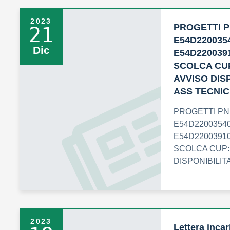
2023
PROGETTI P
21
E54D2200354
Dic
E54D220039
SCOLCA CUP
AVVISO DIS
ASS TECNIC
PROGETTI PNR
E54D22003540
E54D2200391
SCOLCA CUP:
DISPONIBILIT
2023
Lettera incar