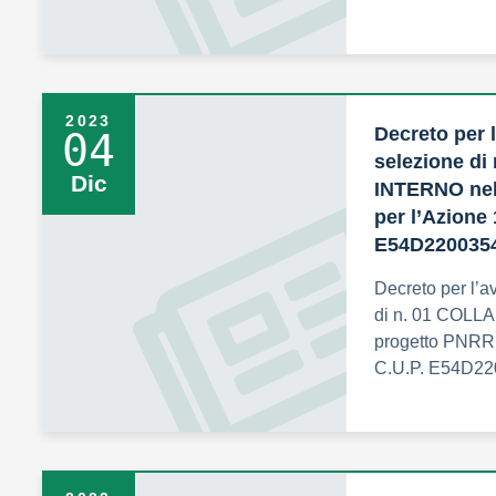
2023
Decreto per 
04
selezione d
Dic
INTERNO nel
per l’Azion
E54D220035
Decreto per l’a
di n. 01 COL
progetto PNRR
C.U.P. E54D2