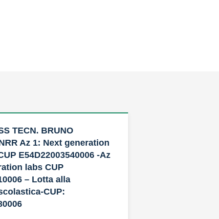
SS TECN. BRUNO
RR Az 1: Next generation
CUP E54D22003540006 -Az
ration labs CUP
006 – Lotta alla
scolastica-CUP:
80006