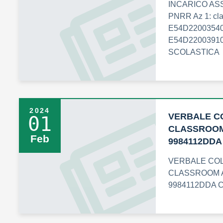
INCARICO ASS
PNRR Az 1: cl
E54D22003540
E54D22003910
SCOLASTICA
2024
VERBALE CO
01
CLASSROOM 
Feb
9984112DDA
VERBALE COL
CLASSROOM A
9984112DDA C