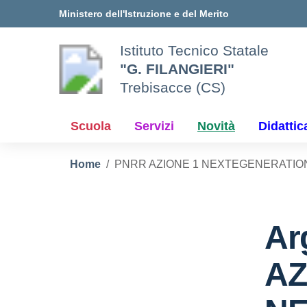
Vai ai contenuti
Vai al menu di navigazione
Vai al footer
Ministero dell'Istruzione e del Merito
Istituto Tecnico Statale
"G. FILANGIERI"
Trebisacce (CS)
Scuola
Servizi
Novità
Didattic
Home
PNRR AZIONE 1 NEXTEGENERATI
Ar
AZ