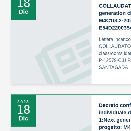
18
COLLAUDATO
Dic
generation c
M4C1I3.2-202
E54D220035
Lettera incarico
COLLAUDATORE
classrooms Ide
P-12579-C.U.P
SANTAGADA
2023
Decreto conf
18
individuale
Dic
1:Next gener
progetto: M4