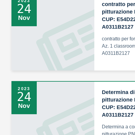
2023
contratto per
24
pitturazione
Nov
CUP: E54D22
A0311B2127
contratto per f
Az. 1 classro
A0311B2127
2023
Determina di 
24
pitturazione
Nov
CUP: E54D22
A0311B2127
Determina a cont
pitturazione P