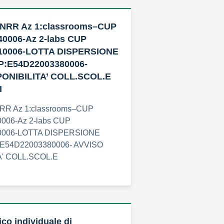
NRR Az 1:classrooms–CUP
0006-Az 2-labs CUP
10006-LOTTA DISPERSIONE
:E54D22003380006-
PONIBILITA’ COLL.SCOL.E
I
R Az 1:classrooms–CUP
006-Az 2-labs CUP
0006-LOTTA DISPERSIONE
E54D22003380006- AVVISO
A' COLL.SCOL.E
ico individuale di