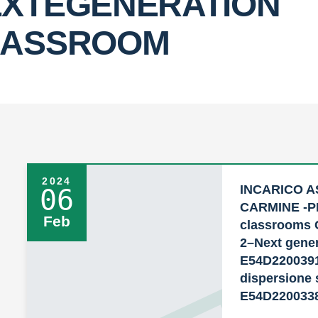
XTEGENERATION
LASSROOM
2024
INCARICO A
06
CARMINE -PN
Feb
classrooms 
2–Next gene
E54D22003910
dispersione 
E54D220033