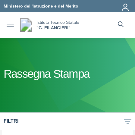
Vai ai contenuti
Vai al menu di navigazione
Vai al footer
Ministero dell'Istruzione e del Merito
Istituto Tecnico Statale
"G. FILANGIERI"
Rassegna Stampa
FILTRI