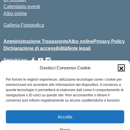
Calendario eventi
Albo online
Galleria Fotografica
Amministrazione Trasparente
Albo online
Privacy Policy
Dichiarazione di accessibilità
Note legali
Seguici su:
Gestisci Consenso Cookie
Indirizzo:
c.da Russo snc, 87075 Trebisacce (CS)
Per fornire le migliori esperienze, utilizziamo tecnologie come i cookie per
Centralino:
0981-51003
Email:
cstd05000L@istruzione.it
memorizzare e/o accedere alle informazioni del dispositivo. Il consenso a
Posta elettronica certificata (PEC):
queste tecnologie ci permetterà di elaborare dati come il comportamento di
cstd05000L@pec.istruzione.it
navigazione o ID unici su questo sito. Non acconsentire o ritirare il
consenso può influire negativamente su alcune caratteristiche e funzioni.
Codice fiscale: 81000610782
Codice meccanografico:
CSTD05000L
Codice unico di fatturazione (CUF): UFCASF
Accetta
Power by: SITOSCUOLA.EU
Nega