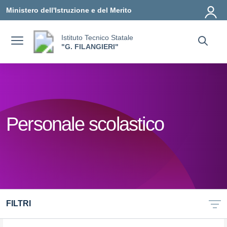
Vai ai contenuti
Vai al menu di navigazione
Vai al footer
Ministero dell'Istruzione e del Merito
Istituto Tecnico Statale
"G. FILANGIERI"
Personale scolastico
FILTRI