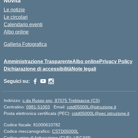
Novità
Le notizie
Le circolari
Calendario eventi
Albo online
Galleria Fotografica
Amministrazione Trasparente
Albo online
Privacy Policy
Dichiarazione di accessibilità
Note legali
Seguici su:
Indirizzo:
c.da Russo snc, 87075 Trebisacce (CS)
Centralino:
0981-51003
Email:
cstd05000L@istruzione.it
Posta elettronica certificata (PEC):
cstd05000L@pec.istruzione.it
Codice fiscale: 81000610782
Codice meccanografico:
CSTD05000L
Codice unico di fatturazione (CUF): UFCASF