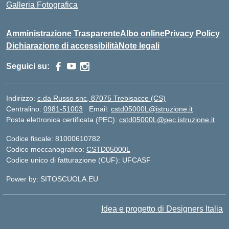
Galleria Fotografica
Amministrazione Trasparente
Albo online
Privacy Policy
Dichiarazione di accessibilità
Note legali
Seguici su:
Indirizzo:
c.da Russo snc, 87075 Trebisacce (CS)
Centralino:
0981-51003
Email:
cstd05000L@istruzione.it
Posta elettronica certificata (PEC):
cstd05000L@pec.istruzione.it
Codice fiscale: 81000610782
Codice meccanografico:
CSTD05000L
Codice unico di fatturazione (CUF): UFCASF
Power by: SITOSCUOLA.EU
Idea e progetto di Designers Italia