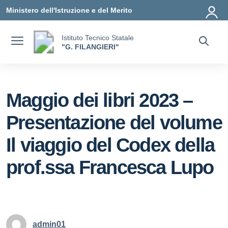
Vai ai contenuti
Vai al menu di navigazione
Vai al footer
Ministero dell'Istruzione e del Merito
Istituto Tecnico Statale
"G. FILANGIERI"
Maggio dei libri 2023 –
Presentazione del volume
Il viaggio del Codex della
prof.ssa Francesca Lupo
admin01