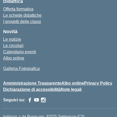
Didattica
Offerta formativa
Le schede didattiche
I progetti delle classi
Novità
Le notizie
Le circolari
Calendario eventi
Albo online
Galleria Fotografica
Amministrazione Trasparente
Albo online
Privacy Policy
Dichiarazione di accessibilità
Note legali
Seguici su:
Indirizzo:
c.da Russo snc, 87075 Trebisacce (CS)