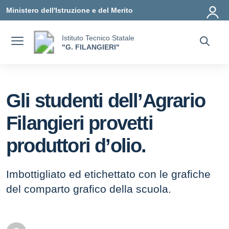
Vai ai contenuti
Vai al menu di navigazione
Vai al footer
Ministero dell'Istruzione e del Merito
Istituto Tecnico Statale
"G. FILANGIERI"
Gli studenti dell’Agrario
Filangieri provetti
produttori d’olio.
Imbottigliato ed etichettato con le grafiche
del comparto grafico della scuola.