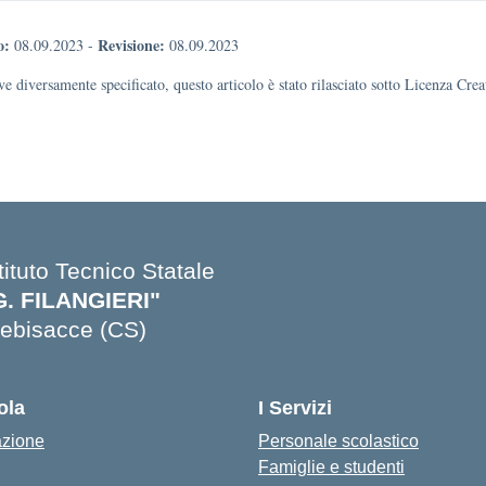
o:
Revisione:
08.09.2023
-
08.09.2023
e diversamente specificato, questo articolo è stato rilasciato sotto Licenza Cr
tituto Tecnico Statale
G. FILANGIERI"
rebisacce (CS)
ola
I Servizi
azione
Personale scolastico
Famiglie e studenti