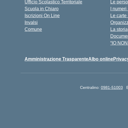
Ufficio Scolastico Territoriale
Le pers
Scuola in Chiaro
I numeri
Iscrizioni On Line
Le carte
Invalsi
Organiz
Comune
La storia
Document
“IO NON
Amministrazione Trasparente
Albo online
Privac
Centralino:
0981-51003