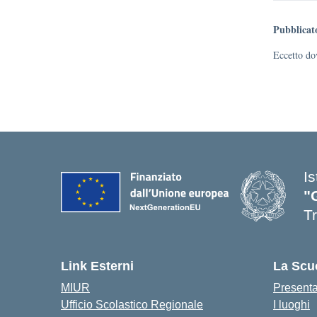
Pubblicat
Eccetto dov
Is
"
T
Link Esterni
La Scu
MIUR
Present
Ufficio Scolastico Regionale
I luoghi