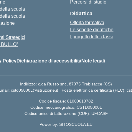
one
Percorsi di studio
 della scuola
Didattica
 della scuola
Offerta formativa
zazione
Le schede didattiche
I progetti delle classi
i Strategici
 BULLO”
y Policy
Dichiarazione di accessibilità
Note legali
Indirizzo:
c.da Russo snc, 87075 Trebisacce (CS)
Email:
cstd05000L@istruzione.it
Posta elettronica certificata (PEC):
cs
Codice fiscale: 81000610782
Codice meccanografico:
CSTD05000L
Codice unico di fatturazione (CUF): UFCASF
Power by: SITOSCUOLA.EU