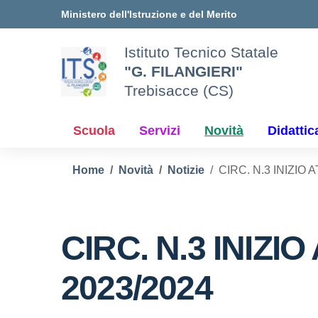
Vai ai contenuti
Vai al menu di navigazione
Vai al footer
Ministero dell'Istruzione e del Merito
Istituto Tecnico Statale
"G. FILANGIERI"
Trebisacce (CS)
Scuola
Servizi
Novità
Didattic
Home
Novità
Notizie
CIRC. N.3 INIZIO 
CIRC. N.3 INIZIO
2023/2024