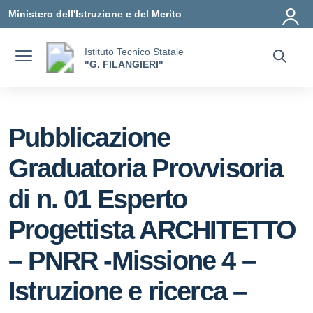
Vai ai contenuti
Vai al menu di navigazione
Vai al footer
Ministero dell'Istruzione e del Merito
Istituto Tecnico Statale
"G. FILANGIERI"
Pubblicazione
Graduatoria Provvisoria
di n. 01 Esperto
Progettista ARCHITETTO
– PNRR -Missione 4 –
Istruzione e ricerca –