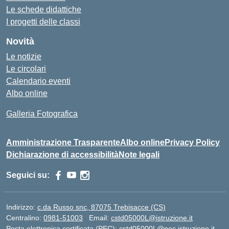
Le schede didattiche
I progetti delle classi
Novità
Le notizie
Le circolari
Calendario eventi
Albo online
Galleria Fotografica
Amministrazione Trasparente
Albo online
Privacy Policy
Dichiarazione di accessibilità
Note legali
Seguici su:
Indirizzo:
c.da Russo snc, 87075 Trebisacce (CS)
Centralino:
0981-51003
Email:
cstd05000L@istruzione.it
Posta elettronica certificata (PEC):
cstd05000L@pec.istruzione.it