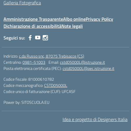
Galleria Fotografica
Amministrazione Trasparente
Albo online
Privacy Policy
Dichiarazione di accessibilità
Note legali
Seguici su:
Indirizzo:
c.da Russo snc, 87075 Trebisacce (CS)
Centralino:
0981-51003
Email:
cstd05000L@istruzione.it
Posta elettronica certificata (PEC):
cstd05000L@pec.istruzione.it
Codice fiscale: 81000610782
Codice meccanografico:
CSTD05000L
Codice unico di fatturazione (CUF): UFCASF
Power by: SITOSCUOLA.EU
Idea e progetto di Designers Italia