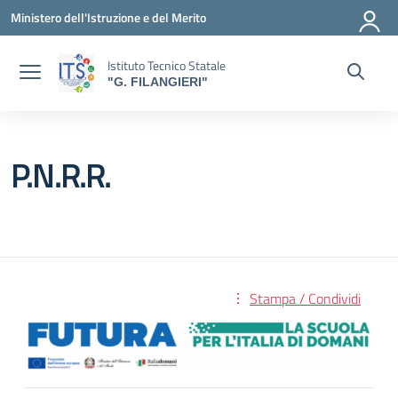
Vai ai contenuti
Vai al menu di navigazione
Vai al footer
Ministero dell'Istruzione e del Merito
Istituto Tecnico Statale
"G. FILANGIERI"
P.N.R.R.
Stampa / Condividi